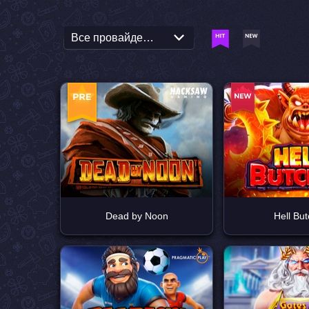
Все провайдеры
ДЕМО
ДЕМ
Dead by Noon
Hell But