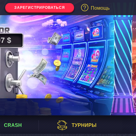
ЗАРЕГИСТРИРОВАТЬСЯ
Помощь
9 $
CRASH
ТУРНИРЫ