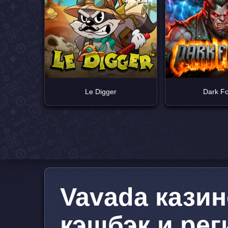
ДЕМО
ДЕМ
Le Digger
Dark F
Vavada казин
кэшбэк и рег