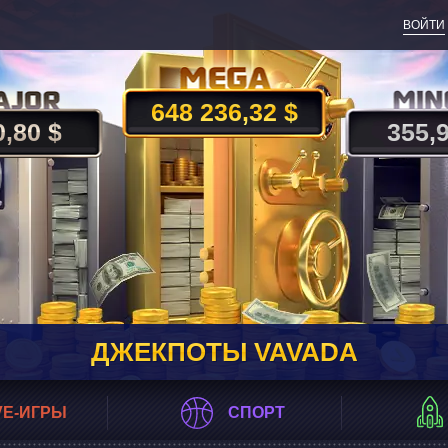
ВОЙТИ
648 236,36 $
0,82 $
355,9
ДЖЕКПОТЫ VAVADA
VE-ИГРЫ
СПОРТ