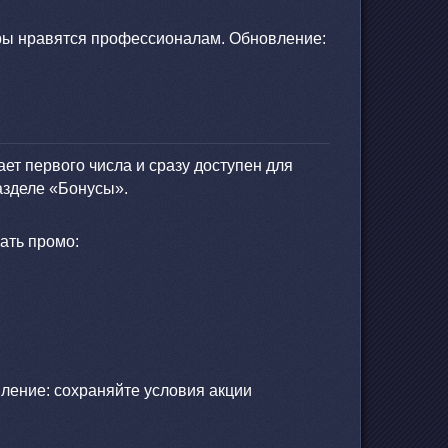
иры нравятся профессионалам.
Обновление:
т первого числа и сразу доступен для
азделе «Бонусы».
ать промо:
ление:
сохраняйте условия акции