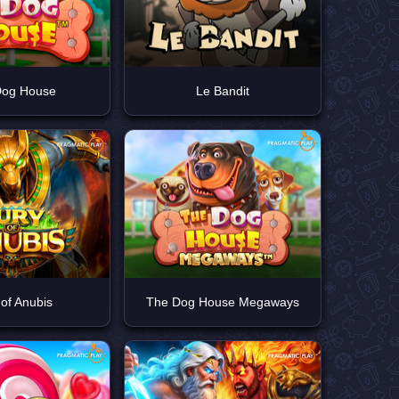
ДЕМО
ДЕМО
Dog House
Le Bandit
ДЕМО
ДЕМО
of Anubis
The Dog House Megaways