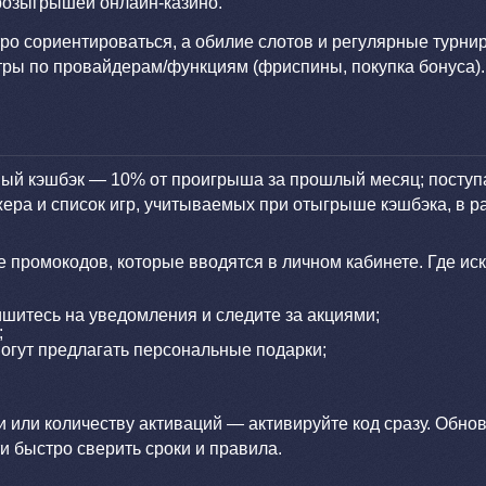
розыгрышей онлайн-казино.
ро сориентироваться, а обилие слотов и регулярные турн
тры по провайдерам/функциям (фриспины, покупка бонуса).
ый кэшбэк — 10% от проигрыша за прошлый месяц; поступае
ера и список игр, учитываемых при отыгрыше кэшбэка, в р
промокодов, которые вводятся в личном кабинете. Где иск
шитесь на уведомления и следите за акциями;
;
огут предлагать персональные подарки;
или количеству активаций — активируйте код сразу.
Обнов
и быстро сверить сроки и правила.